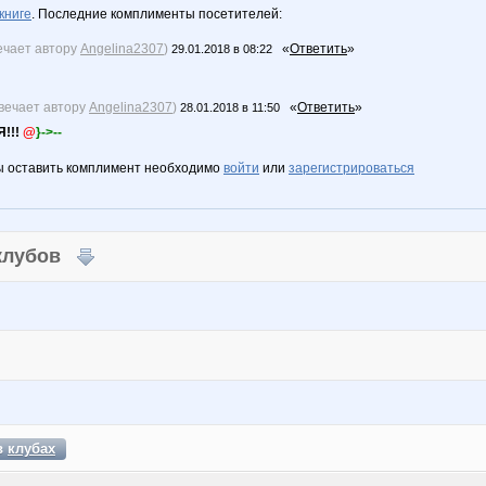
книге
. Последние комплименты посетителей:
ечает автору
Angelina2307
)
«
Ответить
»
29.01.2018 в 08:22
вечает автору
Angelina2307
)
«
Ответить
»
28.01.2018 в 11:50
!!!
@
}->--
ы оставить комплимент необходимо
войти
или
зарегистрироваться
 клубов
в
клубах