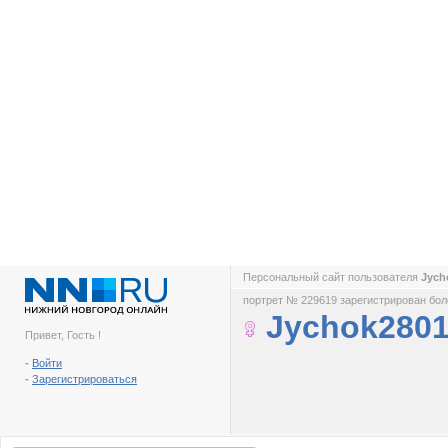
Персональный сайт пользователя
Jych
портрет № 229619 зарегистрирован боле
Jychok280
Привет, Гость !
-
Войти
-
Зарегистрироваться