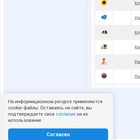
Кл
Уч
Кл
Ко
Pa
Пр
На информационном ресурсе применяются
Статистика портрета:
cookie-файлы. Оставаясь на сайте, вы
подтверждаете свое
согласие
на их
сейчас просматривают портрет - 0
использование.
зарегистрированные пользователи
посетившие портрет за 7 дней - 1
Согласен