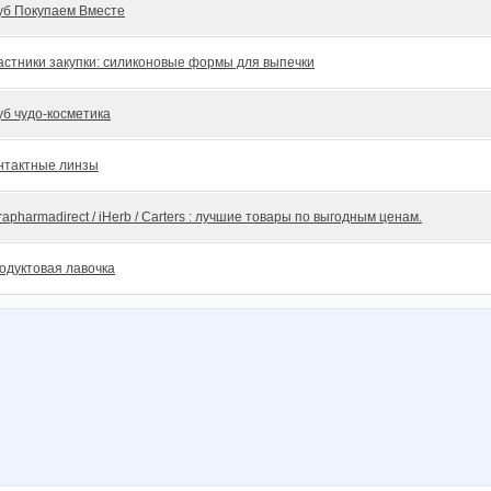
уб Покупаем Вместе
астники закупки: силиконовые формы для выпечки
уб чудо-косметика
нтактные линзы
rapharmadirect / iHerb / Carters : лучшие товары по выгодным ценам.
одуктовая лавочка