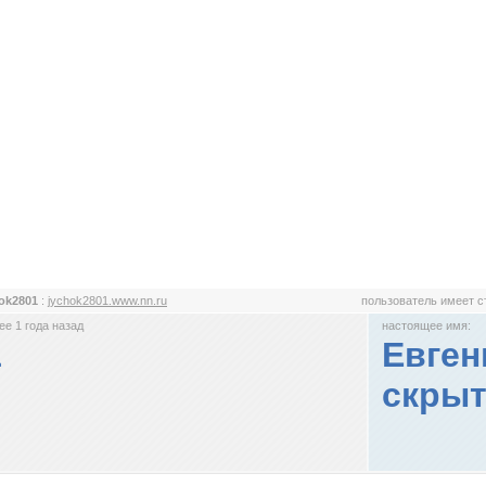
ok2801
:
jychok2801.www.nn.ru
пользователь имеет 
е 1 года назад
настоящее имя:
1
Евген
скрыт