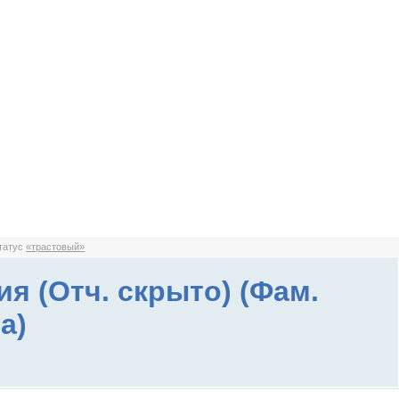
статус
«трастовый»
ия (Отч. скрыто) (Фам.
а)