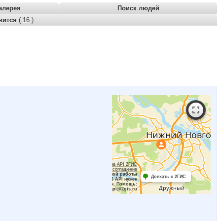
алерея
Поиск людей
вится
( 16 )
Работает на API 2ГИС
Лицензионное соглашение
Для корректной работы
Доехать с 2ГИС
Raster JS API нужен
ключ. Помощь:
api@2gis.ru