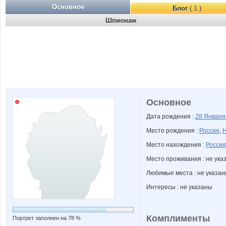
Основное
Блог
( 1 )
Шпионаж
Основное
Дата рождения :
28 Январ
Место рождения :
Россия
,
Н
Место нахождения :
Россия
Место проживания : не ука
Любимые места : не указа
Интересы : не указаны
Комплименты
Портрет заполнен на 78 %