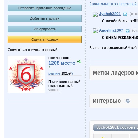
2 комплиментов в гостевой 
Отправить приватное сообщение
Jychok2801
(отв
Добавить в друзья
Спасибо большое!!!!
Игнорировать
Angelina2307
(от
С ДНЕМ РОЖДЕНИЯ
Сделать подарок
Вы не авторизованы! Чтоб
Совместная покупка: взрослый
популярность:
+1
1208 место
↑
Метки лидеров
рейтинг
10259
?
Привилегированный
пользователь
6
уровня
Интервью
Jychok2801 состоит 